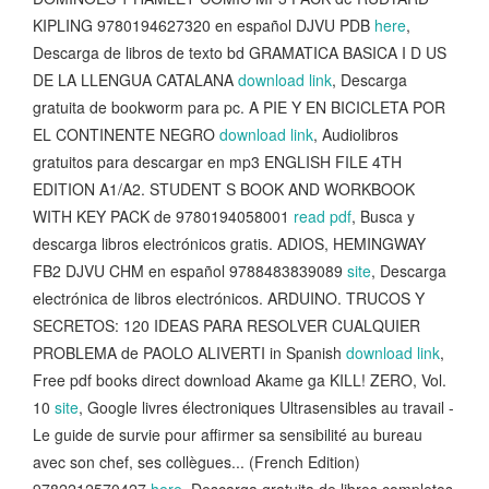
KIPLING 9780194627320 en español DJVU PDB
here
,
Descarga de libros de texto bd GRAMATICA BASICA I D US
DE LA LLENGUA CATALANA
download link
, Descarga
gratuita de bookworm para pc. A PIE Y EN BICICLETA POR
EL CONTINENTE NEGRO
download link
, Audiolibros
gratuitos para descargar en mp3 ENGLISH FILE 4TH
EDITION A1/A2. STUDENT S BOOK AND WORKBOOK
WITH KEY PACK de 9780194058001
read pdf
, Busca y
descarga libros electrónicos gratis. ADIOS, HEMINGWAY
FB2 DJVU CHM en español 9788483839089
site
, Descarga
electrónica de libros electrónicos. ARDUINO. TRUCOS Y
SECRETOS: 120 IDEAS PARA RESOLVER CUALQUIER
PROBLEMA de PAOLO ALIVERTI in Spanish
download link
,
Free pdf books direct download Akame ga KILL! ZERO, Vol.
10
site
, Google livres électroniques Ultrasensibles au travail -
Le guide de survie pour affirmer sa sensibilité au bureau
avec son chef, ses collègues... (French Edition)
9782212570427
here
, Descarga gratuita de libros completos