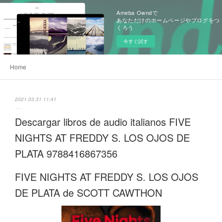
Ameba Owndで
あなただけのホームページやブログをつ
くろう
今すぐ試す
Home
2021.03.31 11:41
Descargar libros de audio italianos FIVE
NIGHTS AT FREDDY S. LOS OJOS DE
PLATA 9788416867356
FIVE NIGHTS AT FREDDY S. LOS OJOS
DE PLATA de SCOTT CAWTHON